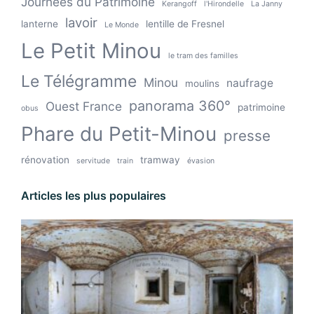
Journées du Patrimoine
Kerangoff
l'Hirondelle
La Janny
lavoir
lanterne
lentille de Fresnel
Le Monde
Le Petit Minou
le tram des familles
Le Télégramme
Minou
naufrage
moulins
panorama 360°
Ouest France
patrimoine
obus
Phare du Petit-Minou
presse
rénovation
tramway
servitude
train
évasion
Articles les plus populaires