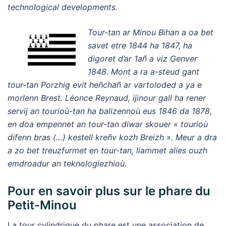
technological developments.
Tour-tan ar Minou Bihan a oa bet
savet etre 1844 ha 1847, ha
digoret d’ar 1añ a viz Genver
1848. Mont a ra a-steud gant
tour-tan Porzhig evit heñchañ ar vartoloded a ya e
morlenn Brest. Léonce Reynaud, ijinour gall ha rener
servij an tourioù-tan ha balizennoù eus 1846 da 1878,
en doa empennet an tour-tan diwar skouer « tourioù
difenn bras (…) kestell kreñv kozh Breizh ». Meur a dra
a zo bet treuzfurmet en tour-tan, liammet alies ouzh
emdroadur an teknologiezhioù.
Pour en savoir plus sur le phare du
Petit-Minou
La tour cylindrique du phare est une association de