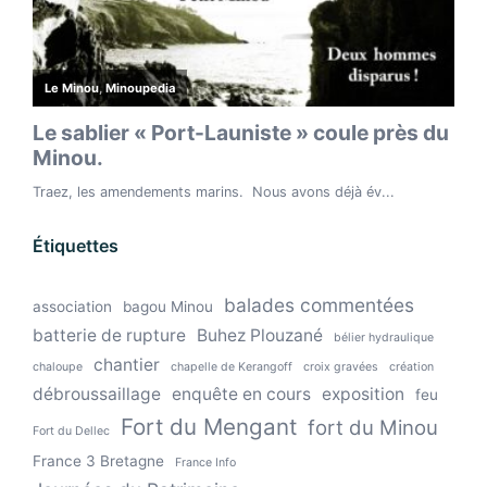
Étiquettes
balades commentées
association
bagou Minou
batterie de rupture
Buhez Plouzané
bélier hydraulique
chantier
chaloupe
chapelle de Kerangoff
croix gravées
création
débroussaillage
enquête en cours
exposition
feu
Fort du Mengant
fort du Minou
Fort du Dellec
France 3 Bretagne
France Info