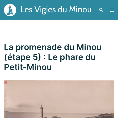
Aller
Recherche
Ouvr
au
le
contenu
men
La promenade du Minou
(étape 5) : Le phare du
Petit-Minou