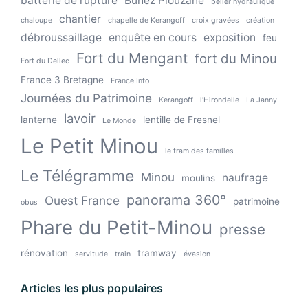
batterie de rupture
Buhez Plouzané
bélier hydraulique
chantier
chaloupe
chapelle de Kerangoff
croix gravées
création
débroussaillage
enquête en cours
exposition
feu
Fort du Mengant
fort du Minou
Fort du Dellec
France 3 Bretagne
France Info
Journées du Patrimoine
Kerangoff
l'Hirondelle
La Janny
lavoir
lanterne
lentille de Fresnel
Le Monde
Le Petit Minou
le tram des familles
Le Télégramme
Minou
naufrage
moulins
panorama 360°
Ouest France
patrimoine
obus
Phare du Petit-Minou
presse
rénovation
tramway
servitude
train
évasion
Articles les plus populaires