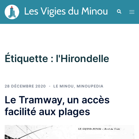
Aller
Recherche
Ouvr
au
le
contenu
men
Étiquette :
l'Hirondelle
28 DÉCEMBRE 2020
LE MINOU
,
MINOUPEDIA
Le Tramway, un accès
facilité aux plages