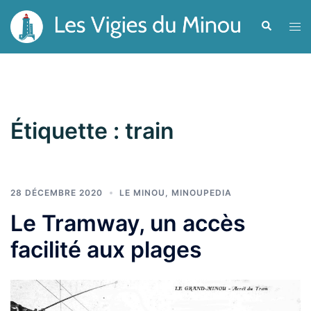
Aller
Recherche
Ouvr
au
le
contenu
men
Étiquette :
train
28 DÉCEMBRE 2020
LE MINOU
,
MINOUPEDIA
Le Tramway, un accès
facilité aux plages