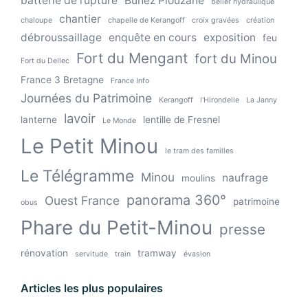
batterie de rupture
Buhez Plouzané
bélier hydraulique
chantier
chaloupe
chapelle de Kerangoff
croix gravées
création
débroussaillage
enquête en cours
exposition
feu
Fort du Mengant
fort du Minou
Fort du Dellec
France 3 Bretagne
France Info
Journées du Patrimoine
Kerangoff
l'Hirondelle
La Janny
lavoir
lanterne
lentille de Fresnel
Le Monde
Le Petit Minou
le tram des familles
Le Télégramme
Minou
naufrage
moulins
panorama 360°
Ouest France
patrimoine
obus
Phare du Petit-Minou
presse
rénovation
tramway
servitude
train
évasion
Articles les plus populaires