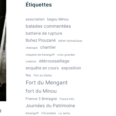
Étiquettes
association
bagou Minou
balades commentées
batterie de rupture
Buhez Plouzané
bélier hydraulique
chantier
chaloupe
chapelle de Kerangoff
croix gravées
débroussaillage
création
enquête en cours
exposition
feu
Fort du Dellec
Fort du Mengant
fort du Minou
France 3 Bretagne
France Info
Journées du Patrimoine
d
Kerangoff
l'Hirondelle
La Janny