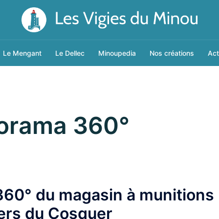
Le Mengant
Le Dellec
Minoupedia
Nos créations
Act
orama 360°
360° du magasin à munitions
iers du Cosquer