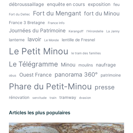
débroussaillage
enquête en cours
exposition
feu
Fort du Mengant
fort du Minou
Fort du Dellec
France 3 Bretagne
France Info
Journées du Patrimoine
Kerangoff
l'Hirondelle
La Janny
lavoir
lanterne
lentille de Fresnel
Le Monde
Le Petit Minou
le tram des familles
Le Télégramme
Minou
naufrage
moulins
panorama 360°
Ouest France
patrimoine
obus
Phare du Petit-Minou
presse
rénovation
tramway
servitude
train
évasion
Articles les plus populaires