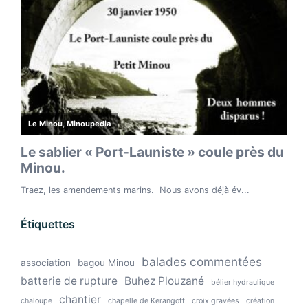
Étiquettes
balades commentées
association
bagou Minou
batterie de rupture
Buhez Plouzané
bélier hydraulique
chantier
chaloupe
chapelle de Kerangoff
croix gravées
création