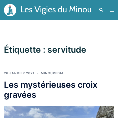
Aller
Recherche
Ouvr
au
le
contenu
men
Étiquette :
servitude
26 JANVIER 2021
MINOUPEDIA
Les mystérieuses croix
gravées