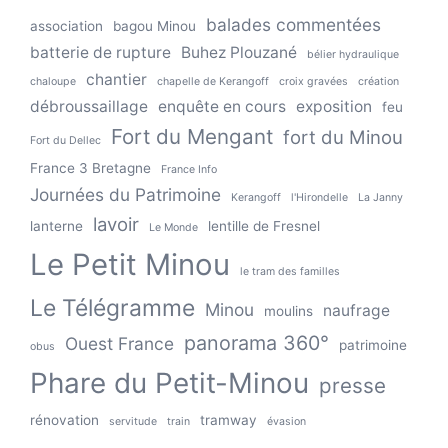
balades commentées
association
bagou Minou
batterie de rupture
Buhez Plouzané
bélier hydraulique
chantier
chaloupe
chapelle de Kerangoff
croix gravées
création
débroussaillage
enquête en cours
exposition
feu
Fort du Mengant
fort du Minou
Fort du Dellec
France 3 Bretagne
France Info
Journées du Patrimoine
Kerangoff
l'Hirondelle
La Janny
lavoir
lanterne
lentille de Fresnel
Le Monde
Le Petit Minou
le tram des familles
Le Télégramme
Minou
naufrage
moulins
panorama 360°
Ouest France
patrimoine
obus
Phare du Petit-Minou
presse
rénovation
tramway
servitude
train
évasion