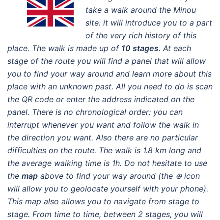
take a walk around the Minou
site: it will introduce you to a part
of the very rich history of this
place. The walk is made up of
10 stages
. At each
stage of the route you will find a panel that will allow
you to find your way around and learn more about this
place with an unknown past. All you need to do is scan
the QR code or enter the address indicated on the
panel. There is no chronological order: you can
interrupt whenever you want and follow the walk in
the direction you want. Also there are no particular
difficulties on the route. The walk is 1.8 km long and
the average walking time is 1h. Do not hesitate to use
the
map
above to find your way around (the ⊕ icon
will allow you to geolocate yourself with your phone).
This map also allows you to navigate from stage to
stage. From time to time, between 2 stages, you will