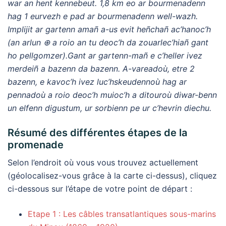
war an hent kennebeut. 1,8 km eo ar bourmenadenn
hag 1 eurvezh e pad ar bourmenadenn well-wazh.
Implijit ar gartenn amañ a-us evit heñchañ ac’hanoc’h
(an arlun ⊕ a roio an tu deoc’h da zouarlec’hiañ gant
ho pellgomzer).Gant ar gartenn-mañ e c’heller ivez
merdeiñ a bazenn da bazenn. A-vareadoù, etre 2
bazenn, e kavoc’h ivez luc’hskeudennoù hag ar
pennadoù a roio deoc’h muioc’h a ditouroù diwar-benn
un elfenn digustum, ur sorbienn pe ur c’hevrin diechu.
Résumé des différentes étapes de la
promenade
Selon l’endroit où vous vous trouvez actuellement
(géolocalisez-vous grâce à la carte ci-dessus), cliquez
ci-dessous sur l’étape de votre point de départ :
Etape 1 : Les câbles transatlantiques sous-marins