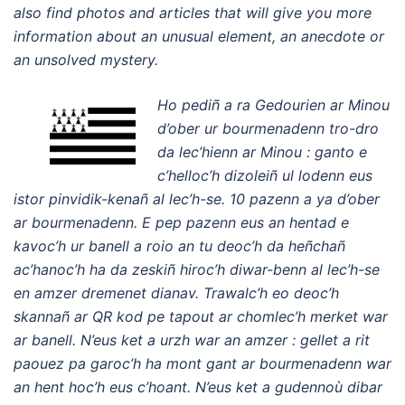
also find photos and articles that will give you more
information about an unusual element, an anecdote or
an unsolved mystery.
Ho pediñ a ra Gedourien ar Minou
d’ober ur bourmenadenn tro-dro
da lec’hienn ar Minou : ganto e
c’helloc’h dizoleiñ ul lodenn eus
istor pinvidik-kenañ al lec’h-se. 10 pazenn a ya d’ober
ar bourmenadenn. E pep pazenn eus an hentad e
kavoc’h ur banell a roio an tu deoc’h da heñchañ
ac’hanoc’h ha da zeskiñ hiroc’h diwar-benn al lec’h-se
en amzer dremenet dianav. Trawalc’h eo deoc’h
skannañ ar QR kod pe tapout ar chomlec’h merket war
ar banell. N’eus ket a urzh war an amzer : gellet a rit
paouez pa garoc’h ha mont gant ar bourmenadenn war
an hent hoc’h eus c’hoant. N’eus ket a gudennoù dibar