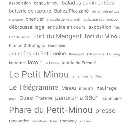
balades commentées
association
bagou Minou
batterie de rupture
Buhez Plouzané
bélier hydraulique
chantier
chaloupe
chapelle de Kerangoff
croix gravées
création
débroussaillage
enquête en cours
exposition
feu
Fort du Mengant
fort du Minou
Fort du Dellec
France 3 Bretagne
France Info
Journées du Patrimoine
Kerangoff
l'Hirondelle
La Janny
lavoir
lanterne
lentille de Fresnel
Le Monde
Le Petit Minou
le tram des familles
Le Télégramme
Minou
naufrage
moulins
panorama 360°
Ouest France
patrimoine
obus
Phare du Petit-Minou
presse
rénovation
tramway
servitude
train
évasion