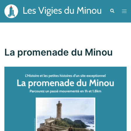
Aller
Recherche
Ouvr
au
le
contenu
men
La promenade du Minou