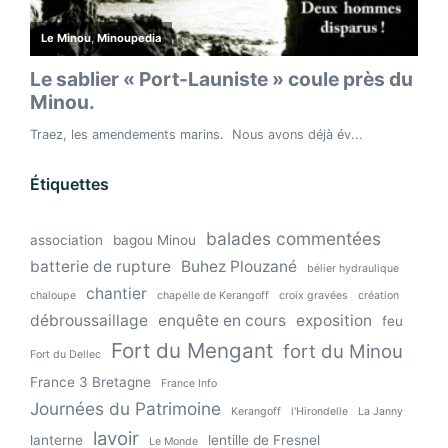
Étiquettes
balades commentées
association
bagou Minou
batterie de rupture
Buhez Plouzané
bélier hydraulique
chantier
chaloupe
chapelle de Kerangoff
croix gravées
création
débroussaillage
enquête en cours
exposition
feu
Fort du Mengant
fort du Minou
Fort du Dellec
France 3 Bretagne
France Info
Journées du Patrimoine
Kerangoff
l'Hirondelle
La Janny
lavoir
lanterne
lentille de Fresnel
Le Monde