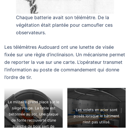
Chaque batterie avait son télémètre. De la
végétation était plantée pour camoufler ces
observateurs.
Les télémètres Audouard ont une lunette de visée
fixée sur une règle d’inclinaison. Un mécanisme permet
de reporter la vue sur une carte. L’opérateur transmet
l’information au poste de commandement qui donne
l’ordre de tir.
Le militaire prend place sur le
siège rouge. La table est
Les volets en acier sont
bétonnée au sol. Une plaque
posés lorsque le bâtiment
de fonte recouverte d’une
n’est pas utilisé.
planche de bois sert de