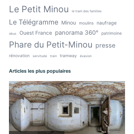
Le Petit Minou
le tram des familles
Le Télégramme
Minou
naufrage
moulins
panorama 360°
Ouest France
patrimoine
obus
Phare du Petit-Minou
presse
rénovation
tramway
servitude
train
évasion
Articles les plus populaires