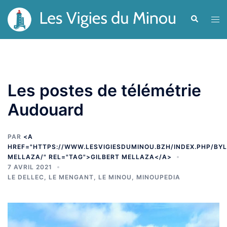
Aller
Recherche
Ouvr
au
le
contenu
men
Les postes de télémétrie
Audouard
PAR
<A
HREF="HTTPS://WWW.LESVIGIESDUMINOU.BZH/INDEX.PHP/BYL
MELLAZA/" REL="TAG">GILBERT MELLAZA</A>
7 AVRIL 2021
LE DELLEC
,
LE MENGANT
,
LE MINOU
,
MINOUPEDIA