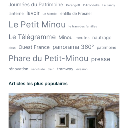
Journées du Patrimoine
Kerangoff
l'Hirondelle
La Janny
lavoir
lanterne
lentille de Fresnel
Le Monde
Le Petit Minou
le tram des familles
Le Télégramme
Minou
naufrage
moulins
panorama 360°
Ouest France
patrimoine
obus
Phare du Petit-Minou
presse
rénovation
tramway
servitude
train
évasion
Articles les plus populaires