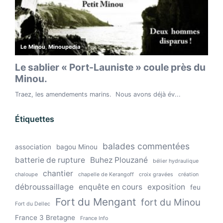
Étiquettes
balades commentées
association
bagou Minou
batterie de rupture
Buhez Plouzané
bélier hydraulique
chantier
chaloupe
chapelle de Kerangoff
croix gravées
création
débroussaillage
enquête en cours
exposition
feu
Fort du Mengant
fort du Minou
Fort du Dellec
France 3 Bretagne
France Info