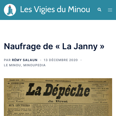
Aller
Recherche
Ouvr
au
le
contenu
men
Naufrage de « La Janny »
PAR
RÉMY SALAUN
13 DÉCEMBRE 2020
LE MINOU
,
MINOUPEDIA