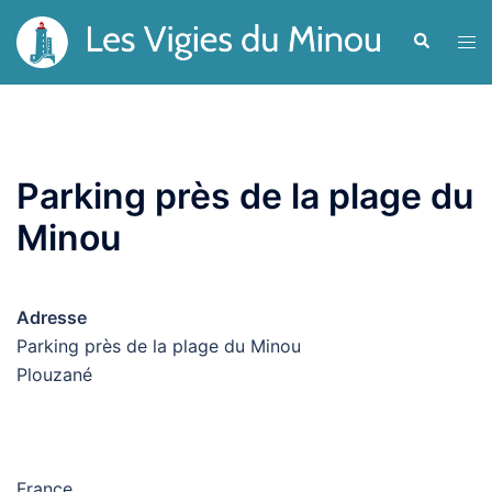
Aller
Recherche
Ouvr
au
le
contenu
men
Parking près de la plage du
Minou
Adresse
Parking près de la plage du Minou
Plouzané
France