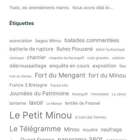
Étiquettes
balades commentées
association
bagou Minou
batterie de rupture
Buhez Plouzané
bélier hydraulique
chantier
chaloupe
chapelle de Kerangoff
croix gravées
création
débroussaillage
enquête en cours
exposition
feu
Fort du Mengant
fort du Minou
Fort du Dellec
France 3 Bretagne
France Info
Journées du Patrimoine
Kerangoff
l'Hirondelle
La Janny
lavoir
lanterne
lentille de Fresnel
Le Monde
Le Petit Minou
le tram des familles
Le Télégramme
Minou
naufrage
moulins
panorama 360°
Ouest France