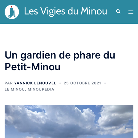
Aller
Recherche
Ouvr
au
le
contenu
men
Un gardien de phare du
Petit-Minou
PAR
YANNICK LENOUVEL
25 OCTOBRE 2021
LE MINOU
,
MINOUPEDIA