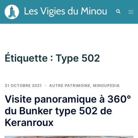
Aller
Recherche
Ouvr
au
le
contenu
men
Étiquette :
Type 502
31 OCTOBRE 2021
AUTRE PATRIMOINE
,
MINOUPEDIA
Visite panoramique à 360°
du Bunker type 502 de
Keranroux