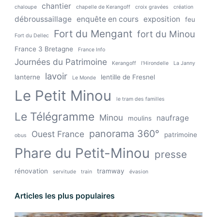
chantier
chaloupe
chapelle de Kerangoff
croix gravées
création
débroussaillage
enquête en cours
exposition
feu
Fort du Mengant
fort du Minou
Fort du Dellec
France 3 Bretagne
France Info
Journées du Patrimoine
Kerangoff
l'Hirondelle
La Janny
lavoir
lanterne
lentille de Fresnel
Le Monde
Le Petit Minou
le tram des familles
Le Télégramme
Minou
naufrage
moulins
panorama 360°
Ouest France
patrimoine
obus
Phare du Petit-Minou
presse
rénovation
tramway
servitude
train
évasion
Articles les plus populaires