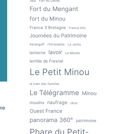
feu
Fort du Dellec
Fort du Mengant
fort du Minou
France 3 Bretagne
France Info
Journées du Patrimoine
Kerangoff
l'Hirondelle
La Janny
lavoir
lanterne
Le Monde
lentille de Fresnel
Le Petit Minou
le tram des familles
Le Télégramme
Minou
naufrage
moulins
obus
une
Ouest France
panorama 360°
patrimoine
Phare du Petit-