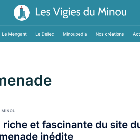
Le Mengant
Le Dellec
Minoupedia
Nos créations
Act
menade
E MINOU
 riche et fascinante du site d
omenade inédite