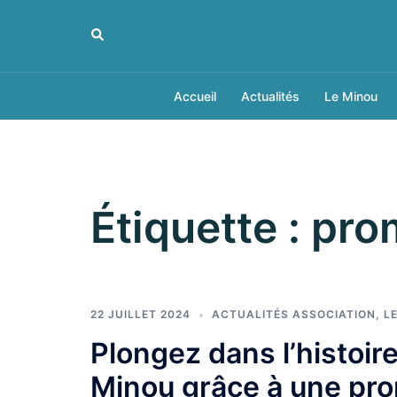
Aller
au
Rechercher
contenu
Accueil
Actualités
Le Minou
Étiquette :
pro
22 JUILLET 2024
ACTUALITÉS ASSOCIATION
,
L
Plongez dans l’histoire
Minou grâce à une pr