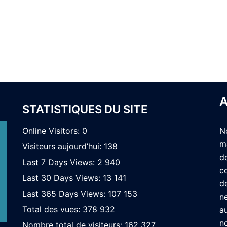
A
STATISTIQUES DU SITE
Online Visitors:
0
N
m
Visiteurs aujourd’hui:
138
d
Last 7 Days Views:
2 940
c
Last 30 Days Views:
13 141
d
Last 365 Days Views:
107 153
n
Total des vues:
378 932
a
n
Nombre total de visiteurs:
162 327