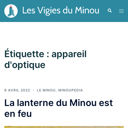
Aller
Recherche
Ouvr
au
le
contenu
men
Étiquette :
appareil
d'optique
9 AVRIL 2022
LE MINOU
,
MINOUPEDIA
La lanterne du Minou est
en feu