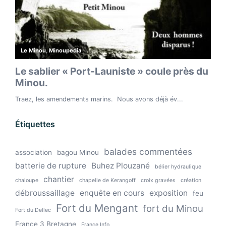
Étiquettes
balades commentées
association
bagou Minou
batterie de rupture
Buhez Plouzané
bélier hydraulique
chantier
chaloupe
chapelle de Kerangoff
croix gravées
création
débroussaillage
enquête en cours
exposition
feu
Fort du Mengant
fort du Minou
Fort du Dellec
France 3 Bretagne
France Info