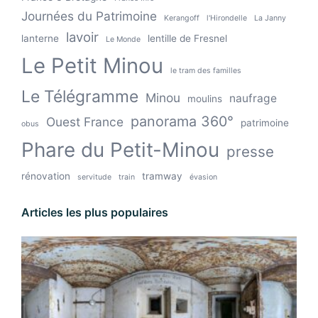
Journées du Patrimoine
Kerangoff
l'Hirondelle
La Janny
lavoir
lanterne
lentille de Fresnel
Le Monde
Le Petit Minou
le tram des familles
Le Télégramme
Minou
naufrage
moulins
panorama 360°
Ouest France
patrimoine
obus
Phare du Petit-Minou
presse
rénovation
tramway
servitude
train
évasion
Articles les plus populaires