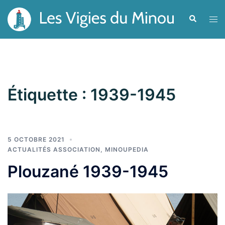
Aller
Recherche
Ouvr
au
le
contenu
men
Étiquette :
1939-1945
5 OCTOBRE 2021
ACTUALITÉS ASSOCIATION
,
MINOUPEDIA
Plouzané 1939-1945