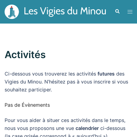
Aller
Recherche
Ouvr
au
le
contenu
men
Activités
Ci-dessous vous trouverez les activités
futures
des
Vigies du Minou. N’hésitez pas à vous inscrire si vous
souhaitez participer.
Pas de Évènements
Pour vous aider à situer ces activités dans le temps,
nous vous proposons une vue
calendrier
ci-dessous
(la case grisée correspond à « aujourd’hui »).