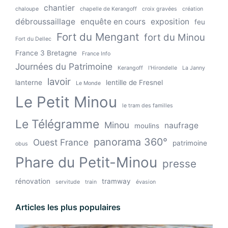
chantier
chaloupe
chapelle de Kerangoff
croix gravées
création
débroussaillage
enquête en cours
exposition
feu
Fort du Mengant
fort du Minou
Fort du Dellec
France 3 Bretagne
France Info
Journées du Patrimoine
Kerangoff
l'Hirondelle
La Janny
lavoir
lanterne
lentille de Fresnel
Le Monde
Le Petit Minou
le tram des familles
Le Télégramme
Minou
naufrage
moulins
panorama 360°
Ouest France
patrimoine
obus
Phare du Petit-Minou
presse
rénovation
tramway
servitude
train
évasion
Articles les plus populaires